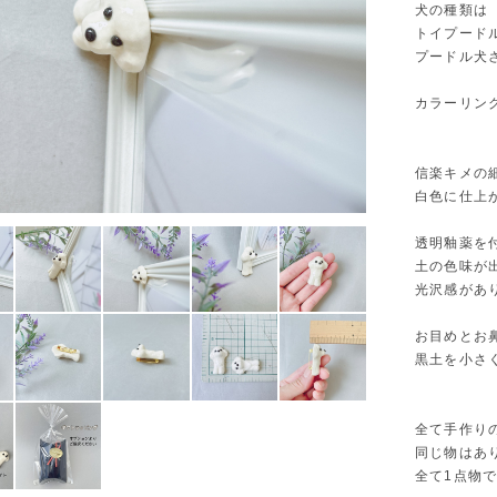
犬の種類は
トイプード
プードル犬
カラーリン
信楽キメの
白色に仕上
透明釉薬を
土の色味が
光沢感があ
お目めとお
黒土を小さ
全て手作り
同じ物はあ
全て1点物