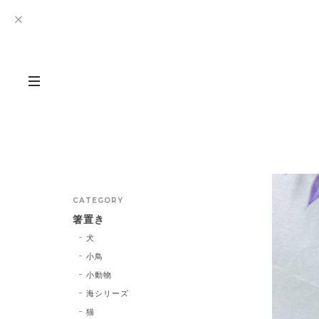
CATEGORY
箸置き
犬
小鳥
小動物
海シリーズ
猫