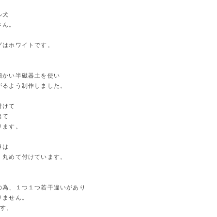
ル犬
さん。
グはホワイトです。
細かい半磁器土を使い
がるよう制作しました。
付けて
出て
ります。
鼻は
く丸めて付けています。
の為、１つ１つ若干違いがあり
りません。
です。