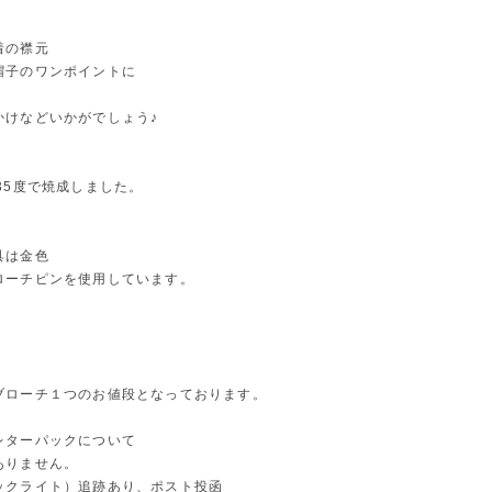
着の襟元
帽子のワンポイントに
かけなどいかがでしょう♪
35度で焼成しました。
具は金色
ローチピンを使用しています。
ブローチ１つのお値段となっております。
レターパックについて
ありません。
ックライト）追跡あり、ポスト投函