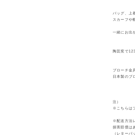
バッグ、上
スカーフや
一緒にお出
陶芸窯で12
ブローチ金
日本製のブ
注）
※こちらは
※配送方法
損害賠償は
（レターパ