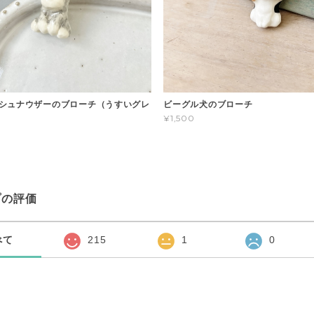
シュナウザーのブローチ（うすいグレ
ビーグル犬のブローチ
¥1,500
プの評価
べて
215
1
0