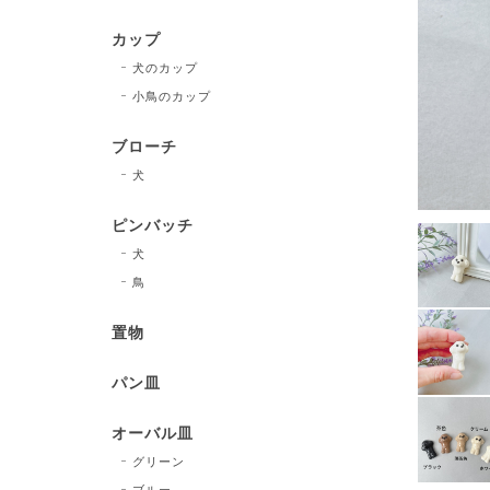
カップ
犬のカップ
小鳥のカップ
ブローチ
犬
ピンバッチ
犬
鳥
置物
パン皿
オーバル皿
グリーン
ブルー