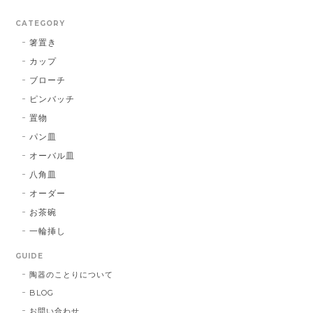
CATEGORY
箸置き
カップ
ブローチ
ピンバッチ
置物
パン皿
オーバル皿
八角皿
オーダー
お茶碗
一輪挿し
GUIDE
陶器のことりについて
BLOG
お問い合わせ