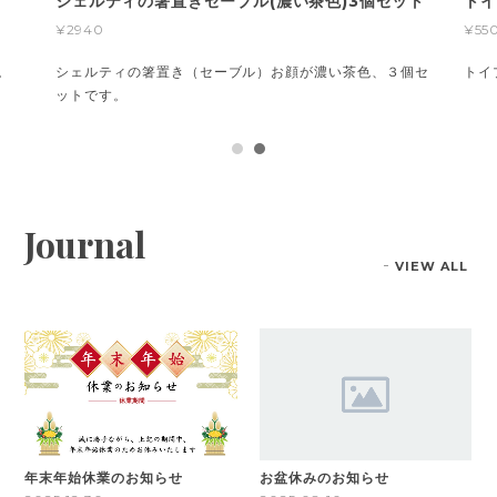
シェルティの箸置きセーブル(濃い茶色)3個セット
トイ
¥2940
¥55
。
シェルティの箸置き（セーブル）お顔が濃い茶色、３個セ
トイ
ットです。
Journal
VIEW ALL
年末年始休業のお知らせ
お盆休みのお知らせ