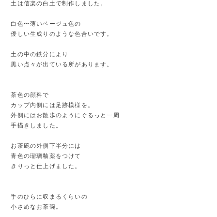
土は信楽の白土で制作しました。
白色〜薄いベージュ色の
優しい生成りのような色合いです。
土の中の鉄分により
黒い点々が出ている所があります。
茶色の顔料で
カップ内側には足跡模様を。
外側にはお散歩のようにぐるっと一周
手描きしました。
お茶碗の外側下半分には
青色の瑠璃釉薬をつけて
きりっと仕上げました。
手のひらに収まるくらいの
小さめなお茶碗。