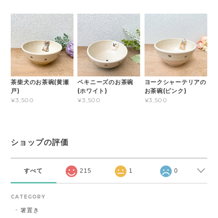
茶柴犬のお茶碗(黄瀬
ペキニーズのお茶碗
ヨークシャーテリアの
戸)
(ホワイト)
お茶碗(ピンク)
¥3,500
¥3,500
¥3,500
ショップの評価
すべて
215
1
0
CATEGORY
箸置き