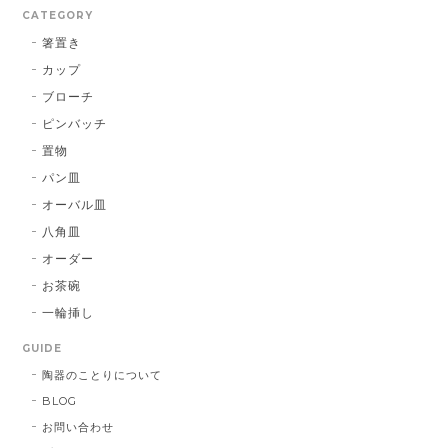
CATEGORY
箸置き
カップ
ブローチ
ピンバッチ
置物
パン皿
オーバル皿
八角皿
オーダー
お茶碗
一輪挿し
GUIDE
陶器のことりについて
BLOG
お問い合わせ