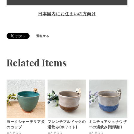
日本国内にお住まいの方向け
通報する
Related Items
ヨークシャーテリア犬
フレンチブルドックの
ミニチュアシュナウザ
のカップ
湯飲み(ホワイト)
ーの湯飲み(瑠璃釉)
¥3,800
¥3,800
¥3,800