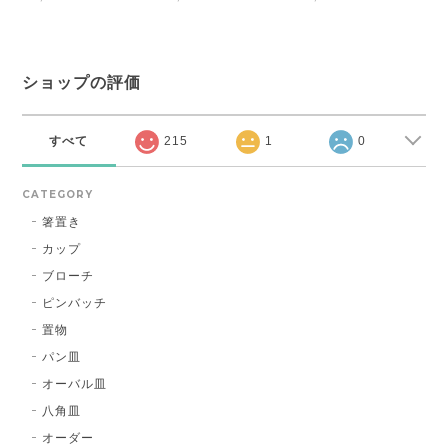
ショップの評価
すべて
215
1
0
CATEGORY
箸置き
カップ
ブローチ
ピンバッチ
置物
パン皿
オーバル皿
八角皿
オーダー