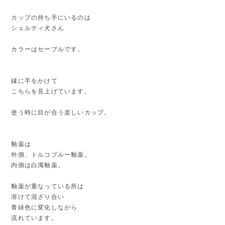
カップの持ち手にいるのは
シェルティ犬さん
カラーはセーブルです。
縁に手をかけて
こちらを見上げています。
使う時に目が合う楽しいカップ。
釉薬は
外側、トルコブルー釉薬。
内側は白濁釉薬。
釉薬が重なっている所は
溶けて混ざり合い
青緑色に変化しながら
流れています。