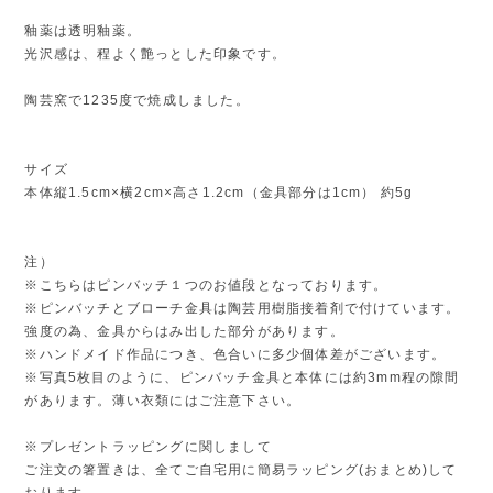
釉薬は透明釉薬。
光沢感は、程よく艶っとした印象です。
陶芸窯で1235度で焼成しました。
サイズ
本体縦1.5cm×横2cm×高さ1.2cm（金具部分は1cm） 約5g
注）
※こちらはピンバッチ１つのお値段となっております。
※ピンバッチとブローチ金具は陶芸用樹脂接着剤で付けています。
強度の為、金具からはみ出した部分があります。
※ハンドメイド作品につき、色合いに多少個体差がございます。
※写真5枚目のように、ピンバッチ金具と本体には約3mm程の隙間
があります。薄い衣類にはご注意下さい。
※プレゼントラッピングに関しまして
ご注文の箸置きは、全てご自宅用に簡易ラッピング(おまとめ)して
おります。