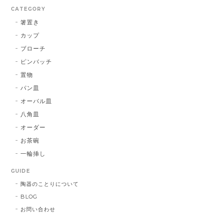
CATEGORY
箸置き
カップ
ブローチ
ピンバッチ
置物
パン皿
オーバル皿
八角皿
オーダー
お茶碗
一輪挿し
GUIDE
陶器のことりについて
BLOG
お問い合わせ