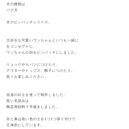
犬の種類は
パグ犬
犬のピンバッチシリーズ。
大好きな可愛いワンちゃんといつも一緒に
をコンセプトに、
ワンちゃんの顔をピンバッチにしました。
リュックやカバンにつけたり、
アウターやトップス、帽子につけたり。
色々お楽しみください。
信楽の白土を使って制作しました。
黒い毛並みは
陶芸用顔料で手描きしました。
目と鼻は黒い色の土を1つ1つ張り付けて
立体的にしています。