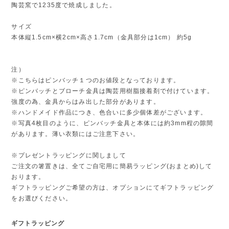
陶芸窯で1235度で焼成しました。
サイズ
本体縦1.5cm×横2cm×高さ1.7cm（金具部分は1cm） 約5g
注）
※こちらはピンバッチ１つのお値段となっております。
※ピンバッチとブローチ金具は陶芸用樹脂接着剤で付けています。
強度の為、金具からはみ出した部分があります。
※ハンドメイド作品につき、色合いに多少個体差がございます。
※写真4枚目のように、ピンバッチ金具と本体には約3mm程の隙間
があります。薄い衣類にはご注意下さい。
※プレゼントラッピングに関しまして
ご注文の箸置きは、全てご自宅用に簡易ラッピング(おまとめ)して
おります。
ギフトラッピングご希望の方は、オプションにてギフトラッピング
をお選びください。
ギフトラッピング