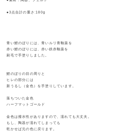
●3点合計の重さ:180g
青い鯉のぼりには、青いルリ青釉薬を
赤い鯉のぼりには、赤い鉄赤釉薬を
刷毛で手塗りしました。
鯉のぼりの目の周りと
ヒレの部分には
新うるし（金色）を手塗りしています。
落ちついた金色
ハーフマットゴールド
金色は撥水性がありますので、濡れても大丈夫。
もし、陶器が濡れてしまっても
乾かせば元の色に戻ります。