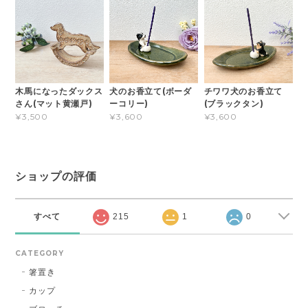
木馬になったダックス
犬のお香立て(ボーダ
チワワ犬のお香立て
さん(マット黄瀬戸)
ーコリー)
(ブラックタン)
¥3,500
¥3,600
¥3,600
ショップの評価
すべて
215
1
0
CATEGORY
箸置き
カップ