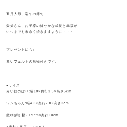
五月人形、端午の節句
愛犬さん、お子様の健やかな成長と幸福が
いつまでも末永く続きますように・・・
プレゼントにも♪
赤いフェルトの敷物付きです。
●サイズ
赤い鯉のぼり:幅10×奥行3.5×高さ5cm
ワンちゃん:幅4.3×奥行2.8×高さ3cm
敷物(約):幅20.5cm×奥行10cm
●素材：陶器、フェルト