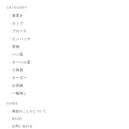
CATEGORY
箸置き
カップ
ブローチ
ピンバッチ
置物
パン皿
オーバル皿
八角皿
オーダー
お茶碗
一輪挿し
GUIDE
陶器のことりについて
BLOG
お問い合わせ