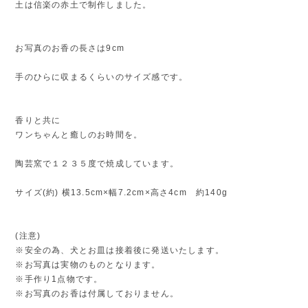
土は信楽の赤土で制作しました。
お写真のお香の長さは9cm
手のひらに収まるくらいのサイズ感です。
香りと共に
ワンちゃんと癒しのお時間を。
陶芸窯で１２３５度で焼成しています。
サイズ(約) 横13.5cm×幅7.2cm×高さ4cm 約140g
(注意)
※安全の為、犬とお皿は接着後に発送いたします。
※お写真は実物のものとなります。
※手作り1点物です。
※お写真のお香は付属しておりません。