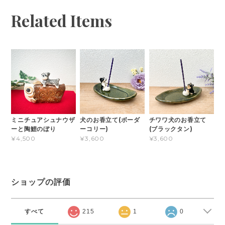
Related Items
ミニチュアシュナウザ
犬のお香立て(ボーダ
チワワ犬のお香立て
ーと陶鯉のぼり
ーコリー)
(ブラックタン)
¥4,500
¥3,600
¥3,600
ショップの評価
すべて
215
1
0