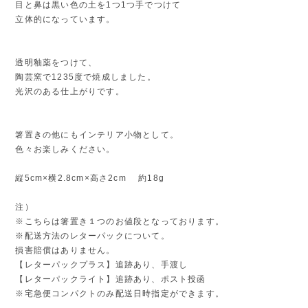
目と鼻は黒い色の土を1つ1つ手でつけて
立体的になっています。
透明釉薬をつけて、
陶芸窯で1235度で焼成しました。
光沢のある仕上がりです。
箸置きの他にもインテリア小物として。
色々お楽しみください。
縦5cm×横2.8cm×高さ2cm 約18g
注）
※こちらは箸置き１つのお値段となっております。
※配送方法のレターパックについて。
損害賠償はありません。
【レターパックプラス】追跡あり、手渡し
【レターパックライト】追跡あり、ポスト投函
※宅急便コンパクトのみ配送日時指定ができます。