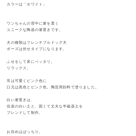
カラーは「ホワイト」
ワンちゃんの背中に箸を置く
ユニークな陶器の箸置きです。
犬の種類はフレンチブルドッグ犬
ポーズは伏せタイプになります。
ふせをして床にペッタリ。
リラックス。
耳は可愛くピンク色に
口元は黒色とピンク色。陶芸用顔料で塗りました。
白い箸置きは、
信楽の白い土と、固くて丈夫な半磁器土を
ブレンドして制作。
お目めはぱっちり。