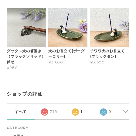
ダックス犬の箸置き
犬のお香立て(ボーダ
チワワ犬のお香立て
（ブラックソリッド）
ーコリー)
(ブラックタン)
伏せ
¥3,600
¥3,600
¥980
ショップの評価
すべて
215
1
0
CATEGORY