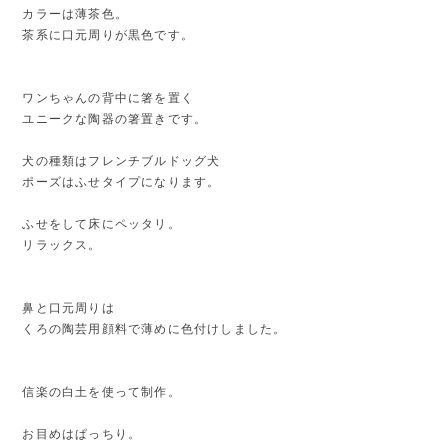
カラーは薄茶色。
茶系に口元周りが黒色です。
ワンちゃんの背中に箸を置く
ユニークな陶器の箸置きです。
犬の種類はフレンチブルドッグ犬
ポーズはふせタイプになります。
ふせをして床にペッタリ。
リラックス。
鼻と口元周りは
くろの陶芸用顔料で薄めに色付けしました。
信楽の白土を使って制作。
お目めはぱっちり。