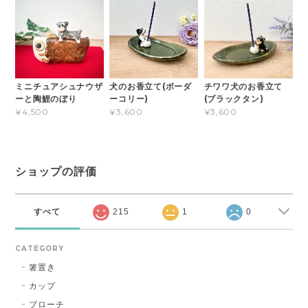
ミニチュアシュナウザ
犬のお香立て(ボーダ
チワワ犬のお香立て
ーと陶鯉のぼり
ーコリー)
(ブラックタン)
¥4,500
¥3,600
¥3,600
ショップの評価
すべて
215
1
0
CATEGORY
箸置き
カップ
ブローチ