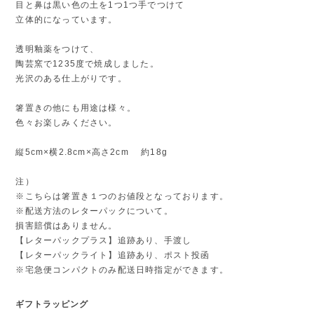
目と鼻は黒い色の土を1つ1つ手でつけて
立体的になっています。
透明釉薬をつけて、
陶芸窯で1235度で焼成しました。
光沢のある仕上がりです。
箸置きの他にも用途は様々。
色々お楽しみください。
縦5cm×横2.8cm×高さ2cm 約18g
注）
※こちらは箸置き１つのお値段となっております。
※配送方法のレターパックについて。
損害賠償はありません。
【レターパックプラス】追跡あり、手渡し
【レターパックライト】追跡あり、ポスト投函
※宅急便コンパクトのみ配送日時指定ができます。
ギフトラッピング