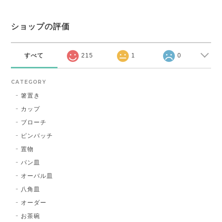
ショップの評価
すべて
215
1
0
CATEGORY
箸置き
カップ
ブローチ
ピンバッチ
置物
パン皿
オーバル皿
八角皿
オーダー
お茶碗