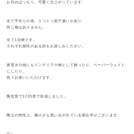
お目めぱっちり、可愛く仕上がっています。
全て手作りの為、１つ１つ若干違いがあり
同じ物はありません。
全て1点物です。
それぞれ個性のある顔をお楽しみください。
箸置きの他にもインテリア小物として飾ったり。ペーパーウェイト
にしたり。
色々お使いいただけます。
陶芸窯で1235度で焼成しました。
陶土の特性上、極小さな黒い点が出ている場合等がございます。
注）