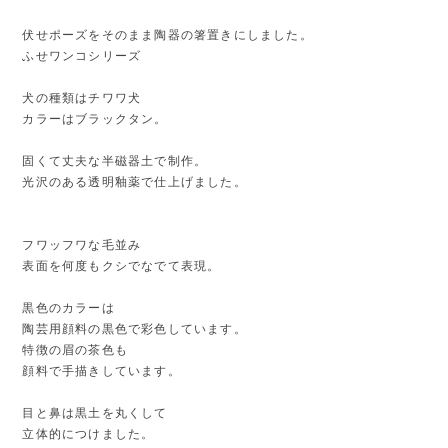
伏せポーズをそのまま陶器の箸置きにしました。
ふせワンコシリーズ
犬の種類はチワワ犬
カラーはブラックタン。
固くて丈夫な半磁器土で制作。
光沢のある透明釉薬で仕上げました。
フワッフワな毛並み
表面を何度もクシでなでて表現。
黒色のカラーは
陶芸用顔料の黒色で彩色しています。
特徴の眉の茶色も
顔料で手描きしています。
目と鼻は黒土を丸くして
立体的につけました。