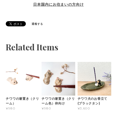
日本国内にお住まいの方向け
通報する
Related Items
チワワの箸置き（クリ
チワワの箸置き（クリ
チワワ犬のお香立て
ーム）
ーム色）仰向け
(ブラックタン)
¥980
¥980
¥3,600