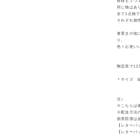
模様も１つ
同じ物はあ
全て1点物
それぞれ個
箸置きの他
り。
色々お使い
陶芸窯で12
＊サイズ 縦5
注）
※こちらは
※配送方法
損害賠償は
【レターパ
【レターパ