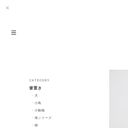
CATEGORY
箸置き
犬
小鳥
小動物
海シリーズ
猫