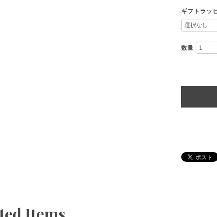
ギフトラッ
数量
ted Items