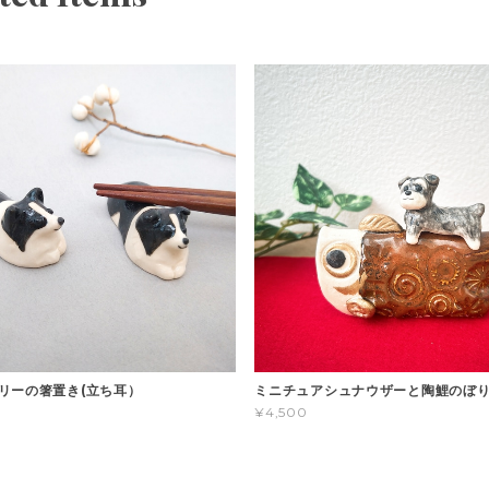
リーの箸置き(立ち耳）
ミニチュアシュナウザーと陶鯉のぼ
¥4,500