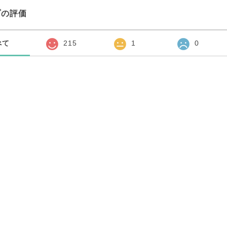
プの評価
べて
215
1
0