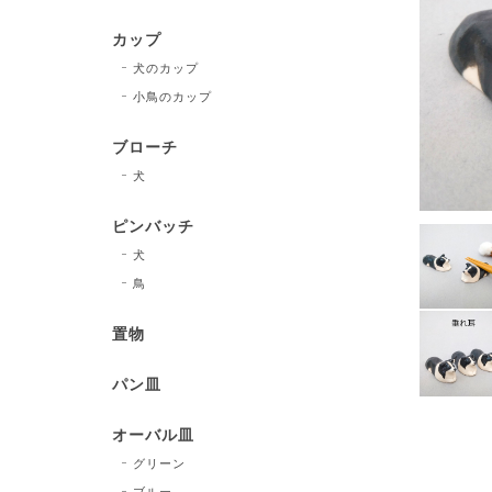
カップ
犬のカップ
小鳥のカップ
ブローチ
犬
ピンバッチ
犬
鳥
置物
パン皿
オーバル皿
グリーン
ブルー