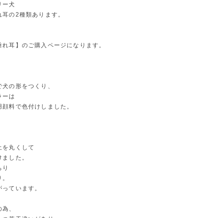
リー犬
れ耳の2種類あります。
垂れ耳】のご購入ページになります。
で犬の形をつくり、
ラーは
用顔料で色付けしました。
土を丸くして
けました。
ちり
り。
がっています。
の為、