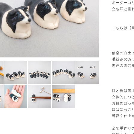
ボーダーコ
立ち耳と垂
こちらは【
信楽の白土
毛並みのカ
黒色の陶芸
目と鼻は黒
立体的につ
お目めぱっ
口はにっこ
可愛く仕上
全て手作り