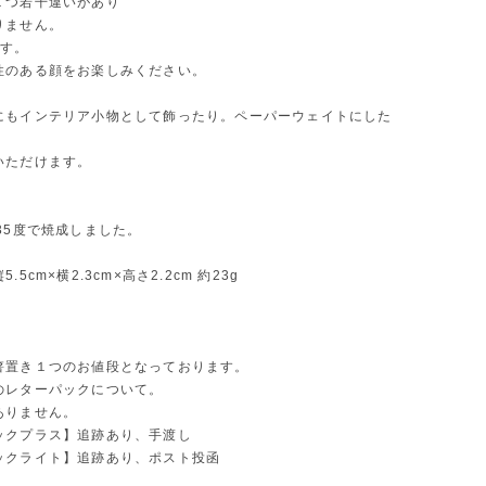
１つ若干違いがあり
りません。
です。
性のある顔をお楽しみください。
にもインテリア小物として飾ったり。ペーパーウェイトにした
いただけます。
35度で焼成しました。
.5cm×横2.3cm×高さ2.2cm 約23g
箸置き１つのお値段となっております。
のレターパックについて。
ありません。
ックプラス】追跡あり、手渡し
ックライト】追跡あり、ポスト投函