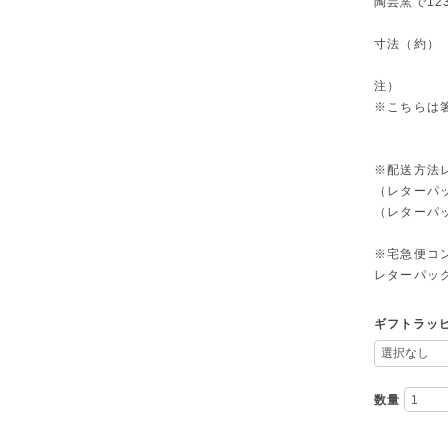
陶芸窯で12
寸法（約） 縦
注）
※こちらは
※配送方法
（レターパ
（レターパ
※宅急便コ
レターパッ
ギフトラッ
数量