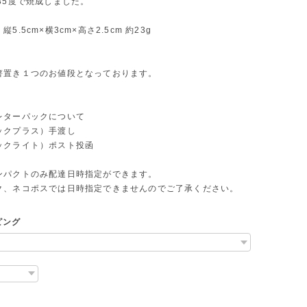
35度で焼成しました。
5.5cm×横3cm×高さ2.5cm 約23g
箸置き１つのお値段となっております。
レターパックについて
ックプラス）手渡し
ックライト）ポスト投函
ンパクトのみ配達日時指定ができます。
ク、ネコポスでは日時指定できませんのでご了承ください。
ピング