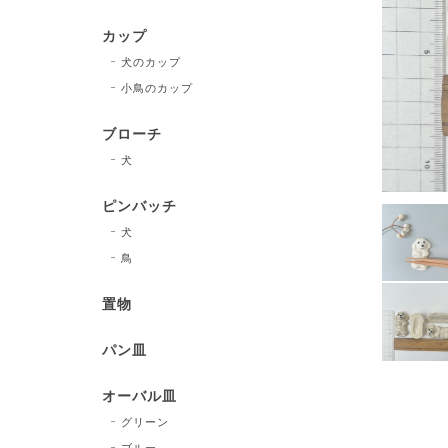
カップ
犬のカップ
小鳥のカップ
ブローチ
犬
ピンバッチ
犬
鳥
置物
パン皿
オーバル皿
グリーン
ブルー