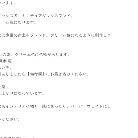
ゃいます。
ダックス犬、ミニチュアダックスフンド。
リーム色になります。
土に少量の赤土をブレンド。クリーム色になるように制作しま
作りの為、クリーム色に色幅があります。
真参照)
合い等、
望ありましたら【備考欄】にお書き込みください。
釉薬。
仕上がりになっています。
にもインテリア小物と一緒に飾ったり。ペーパーウェイトにし
みください。