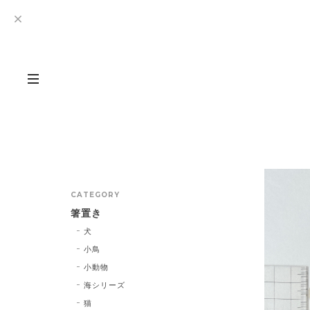
CATEGORY
箸置き
犬
小鳥
小動物
海シリーズ
猫