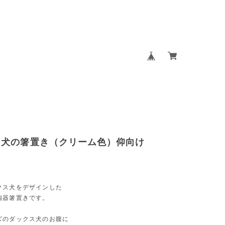
ス犬の箸置き（クリーム色）仰向け
クス犬をデザインした
陶器箸置きです。
ズのダックス犬のお腹に