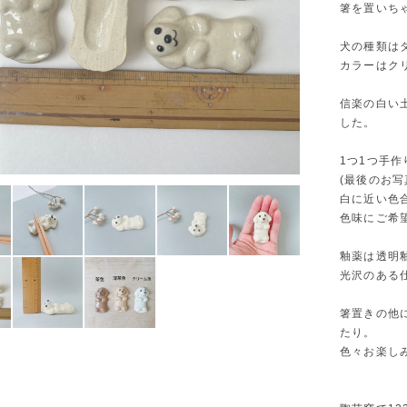
箸を置いち
犬の種類は
カラーはク
信楽の白い
した。
1つ1つ手
(最後のお写
白に近い色
色味にご希
釉薬は透明
光沢のある
箸置きの他
たり。
色々お楽し