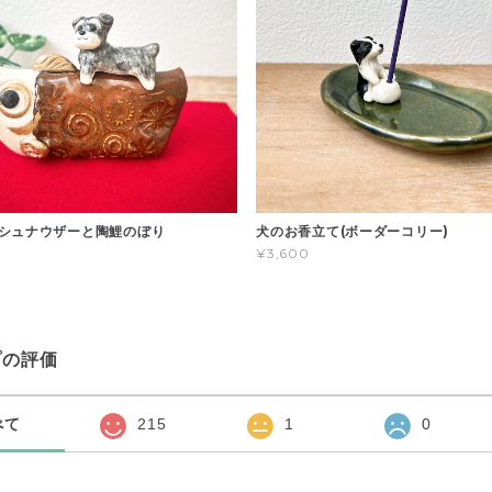
シュナウザーと陶鯉のぼり
犬のお香立て(ボーダーコリー)
¥3,600
プの評価
べて
215
1
0