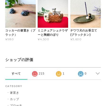
コッカーの箸置き（ブ
ミニチュアシュナウザ
チワワ犬のお香立て
ラック）
ーと陶鯉のぼり
(ブラックタン)
¥980
¥4,500
¥3,600
ショップの評価
すべて
215
1
0
CATEGORY
箸置き
カップ
ブローチ