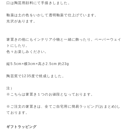
口は陶芸用顔料にて手描きしました。
釉薬は土の色をいかして透明釉薬で仕上げています。
光沢があります。
箸置きの他にもインテリア小物と一緒に飾ったり。ペーパーウェイ
トにしたり。
色々お楽しみください。
縦5.5cm×横3cm×高さ2.5cm 約23g
陶芸窯で1235度で焼成しました。
注）
※こちらは箸置き１つのお値段となっております。
※ご注文の箸置きは、全てご自宅用に簡易ラッピング(おまとめ)し
ております。
ギフトラッピング