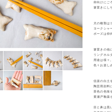
仰向けにご
箸置きにし
犬の種類は
ヨークシャ
ポーズは仰
箸置きの他
リングホル
用途は様々
色々お楽し
信楽の白土
陶芸用顔料
茶色の色味
黄瀬戸釉薬
目と鼻は黒