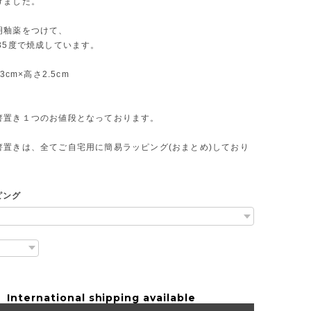
けました。
明釉薬をつけて、
35度で焼成しています。
3cm×高さ2.5cm
箸置き１つのお値段となっております。
箸置きは、全てご自宅用に簡易ラッピング(おまとめ)しており
ピング
International shipping available