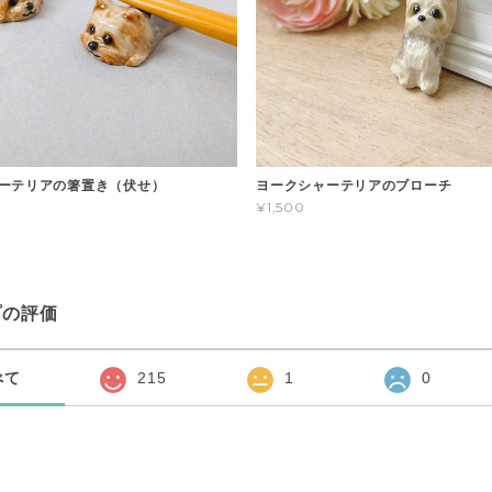
ーテリアの箸置き（伏せ）
ヨークシャーテリアのブローチ
¥1,500
プの評価
べて
215
1
0