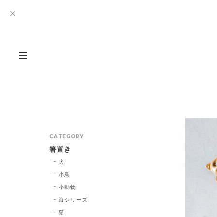
CATEGORY
箸置き
犬
小鳥
小動物
海シリーズ
猫