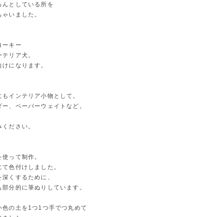
ろんとしている所を
ちゃいました。
ヨーキー
ーテリア犬。
向けになります。
にもインテリア小物として。
ダー、ペーパーウェイトなど。
。
みください。
を使って制作。
にて色付けしました。
を深くするために、
も部分的に筆ぬりしています。
い色の土を1つ1つ手でつ丸めて