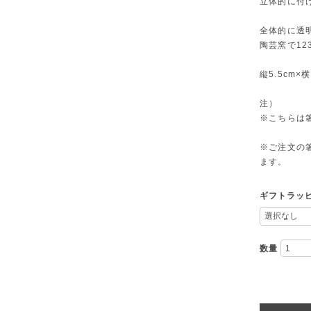
立体的に付
全体的に透
陶芸窯で12
縦5.5cm×横
注）
※こちらは
※ご注文の
ます。
ギフトラッ
数量