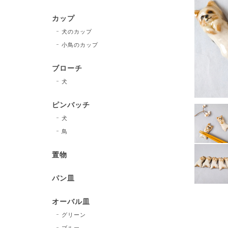
カップ
犬のカップ
小鳥のカップ
ブローチ
犬
ピンバッチ
犬
鳥
置物
パン皿
オーバル皿
グリーン
ブルー