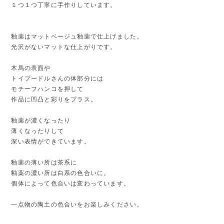
１つ１つ丁寧に手作りしています。
釉薬はマットベージュ釉薬で仕上げました。
光沢がないマットな仕上がりです。
木馬の表面や
トイプードルさんの体部分には
モチーフハンコを押して
作品に凹凸と彩りをプラス。
釉薬が濃くなったり
薄くなったりして
深い表情ができています。
釉薬の薄い所は茶系に
釉薬の濃い所は白系の色合いに。
個体によって色合いは変わっています。
一点物の陶土の色合いをお楽しみください。