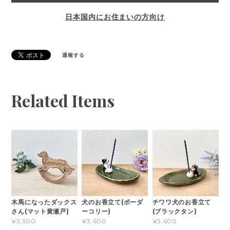
日本国内にお住まいの方向け
通報する
Related Items
木馬になったダックス
犬のお香立て(ボーダ
チワワ犬のお香立て
さん(マット黄瀬戸)
ーコリー)
(ブラックタン)
¥3,500
¥3,600
¥3,600