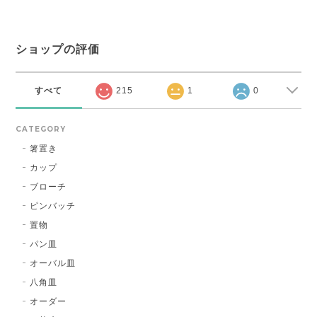
ショップの評価
すべて
215
1
0
CATEGORY
箸置き
カップ
ブローチ
ピンバッチ
置物
パン皿
オーバル皿
八角皿
オーダー