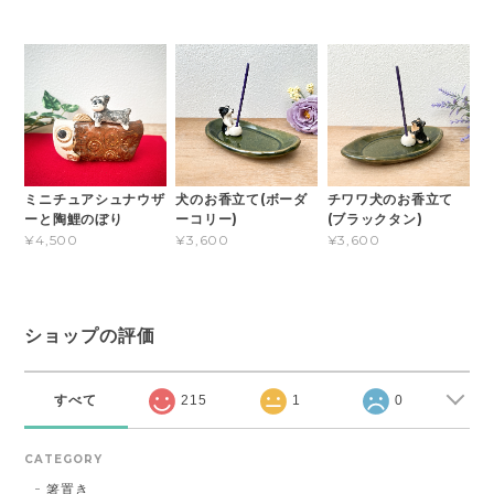
ミニチュアシュナウザ
犬のお香立て(ボーダ
チワワ犬のお香立て
ーと陶鯉のぼり
ーコリー)
(ブラックタン)
¥4,500
¥3,600
¥3,600
ショップの評価
すべて
215
1
0
CATEGORY
箸置き