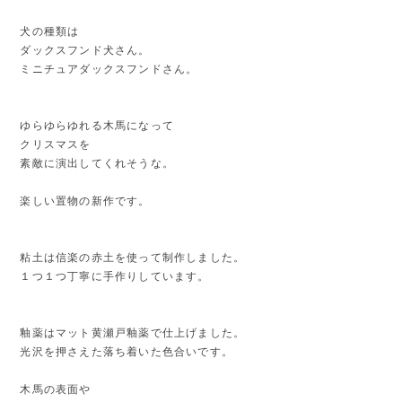
犬の種類は
ダックスフンド犬さん。
ミニチュアダックスフンドさん。
ゆらゆらゆれる木馬になって
クリスマスを
素敵に演出してくれそうな。
楽しい置物の新作です。
粘土は信楽の赤土を使って制作しました。
１つ１つ丁寧に手作りしています。
釉薬はマット黄瀬戸釉薬で仕上げました。
光沢を押さえた落ち着いた色合いです。
木馬の表面や