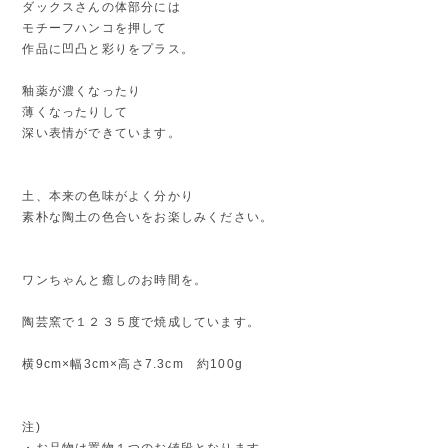
ダックスさんの体部分には
モチーフハンコを押して
作品に凹凸と彩りをプラス。
釉薬が濃くなったり
薄くなったりして
深い表情ができています。
土、本来の色味がよく分かり
素朴な陶土の色合いをお楽しみください。
ワンちゃんと癒しのお時間を。
陶芸窯で１２３５度で焼成しています。
横9cm×幅3cm×高さ7.3cm 約100g
注)
・お品物は置物１つのお値段となります。