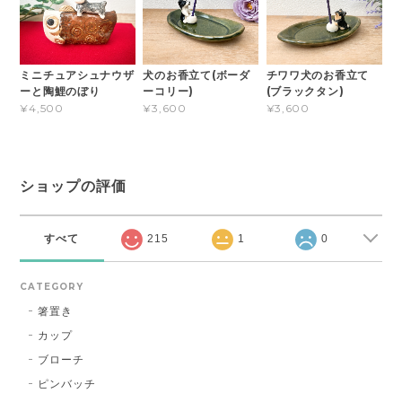
ミニチュアシュナウザ
犬のお香立て(ボーダ
チワワ犬のお香立て
ーと陶鯉のぼり
ーコリー)
(ブラックタン)
¥4,500
¥3,600
¥3,600
ショップの評価
すべて
215
1
0
CATEGORY
箸置き
カップ
ブローチ
ピンバッチ