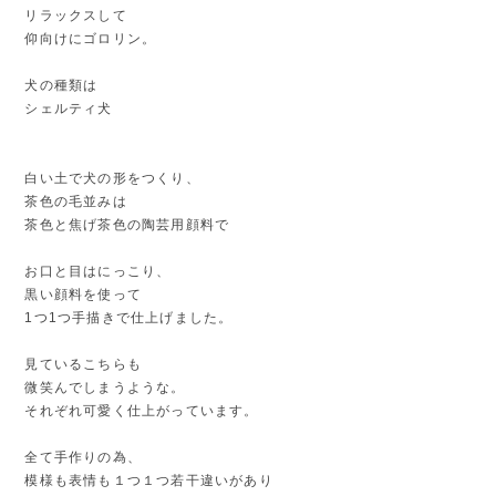
リラックスして
仰向けにゴロリン。
犬の種類は
シェルティ犬
白い土で犬の形をつくり、
茶色の毛並みは
茶色と焦げ茶色の陶芸用顔料で
お口と目はにっこり、
黒い顔料を使って
1つ1つ手描きで仕上げました。
見ているこちらも
微笑んでしまうような。
それぞれ可愛く仕上がっています。
全て手作りの為、
模様も表情も１つ１つ若干違いがあり