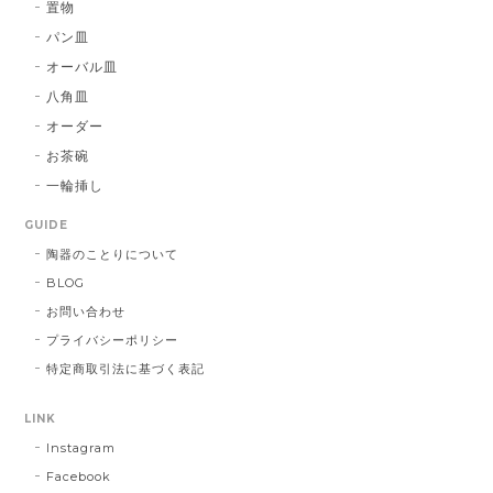
置物
パン皿
オーバル皿
八角皿
オーダー
お茶碗
一輪挿し
GUIDE
陶器のことりについて
BLOG
お問い合わせ
プライバシーポリシー
特定商取引法に基づく表記
LINK
Instagram
Facebook