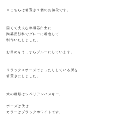
※こちらは箸置き１個のお値段です。
固くて丈夫な半磁器白土に
陶芸用顔料でグレーに着色して
制作いたしました。
お目めをうっすらブルーにしています。
リラックスポーズでまったりしている所を
箸置きにしました。
犬の種類はシベリアンハスキー。
ポーズは伏せ
カラーはブラックホワイトです。