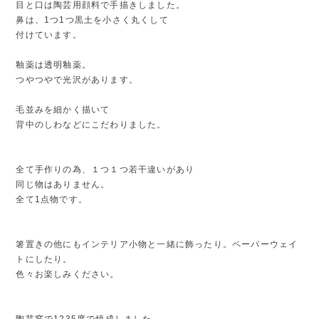
目と口は陶芸用顔料で手描きしました。
鼻は、1つ1つ黒土を小さく丸くして
付けています。
釉薬は透明釉薬。
つやつやで光沢があります。
毛並みを細かく描いて
背中のしわなどにこだわりました。
全て手作りの為、１つ１つ若干違いがあり
同じ物はありません。
全て1点物です。
箸置きの他にもインテリア小物と一緒に飾ったり。ペーパーウェイ
トにしたり。
色々お楽しみください。
陶芸窯で1235度で焼成しました。