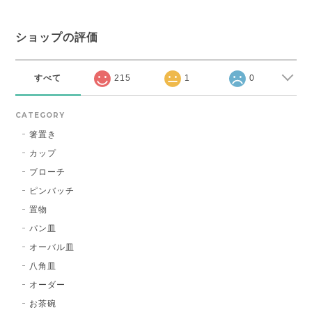
ショップの評価
すべて
215
1
0
CATEGORY
箸置き
カップ
ブローチ
ピンバッチ
置物
パン皿
オーバル皿
八角皿
オーダー
お茶碗