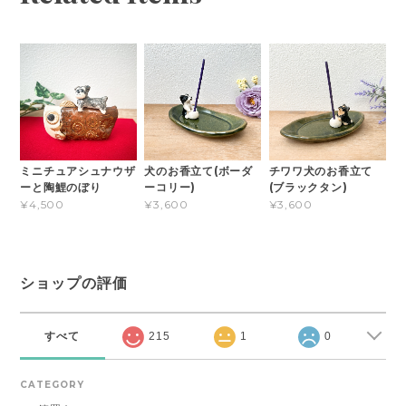
ミニチュアシュナウザ
犬のお香立て(ボーダ
チワワ犬のお香立て
ーと陶鯉のぼり
ーコリー)
(ブラックタン)
¥4,500
¥3,600
¥3,600
ショップの評価
すべて
215
1
0
CATEGORY