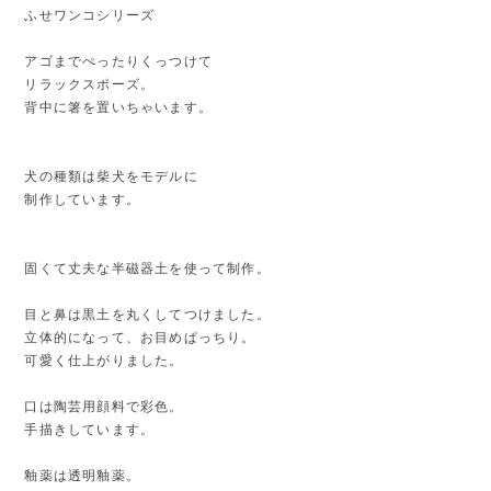
ふせワンコシリーズ
アゴまでぺったりくっつけて
リラックスポーズ。
背中に箸を置いちゃいます。
犬の種類は柴犬をモデルに
制作しています。
固くて丈夫な半磁器土を使って制作。
目と鼻は黒土を丸くしてつけました。
立体的になって、お目めぱっちり。
可愛く仕上がりました。
口は陶芸用顔料で彩色。
手描きしています。
釉薬は透明釉薬。