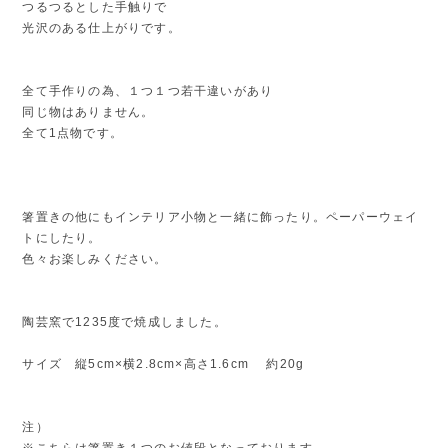
つるつるとした手触りで
光沢のある仕上がりです。
全て手作りの為、１つ１つ若干違いがあり
同じ物はありません。
全て1点物です。
箸置きの他にもインテリア小物と一緒に飾ったり。ペーパーウェイ
トにしたり。
色々お楽しみください。
陶芸窯で1235度で焼成しました。
サイズ 縦5cm×横2.8cm×高さ1.6cm 約20g
注）
※こちらは箸置き１つのお値段となっております。