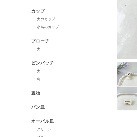
カップ
犬のカップ
小鳥のカップ
ブローチ
犬
ピンバッチ
犬
鳥
置物
パン皿
オーバル皿
グリーン
ブルー