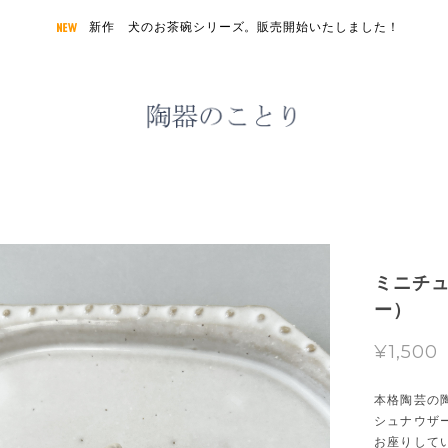
新作 犬のお茶碗シリーズ。販売開始いたしました！
ミニチ
ー）
¥1,500
本格陶芸の
シュナウザ
お座りして