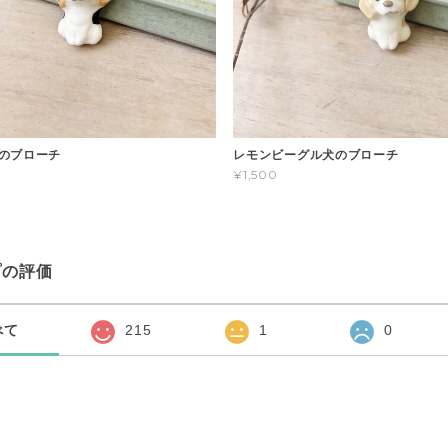
のブローチ
レモンビーグル犬のブローチ
¥1,500
プの評価
べて
215
1
0