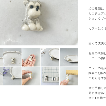
犬の種類は
ミニチュア
シュナウザ
カラーはう
固くて丈夫
お顔の表情
一つ一つ描
グレーの色
陶芸用顔料
こちらも手
全て手作り
同じ物はあ
全て1点物