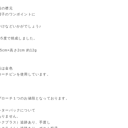
着の襟元
帽子のワンポイントに
かけなどいかがでしょう♪
35度で焼成しました。
5cm×高さ2cm 約12g
具は金色
ローチピンを使用しています。
ブローチ１つのお値段となっております。
レターパックについて
ありません。
ックプラス）追跡あり、手渡し