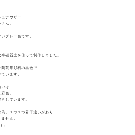
シュナウザー
ーさん。
すいグレー色です。
な半磁器土を使って制作しました。
は陶芸用顔料の黒色で
いています。
合いは
で彩色。
描きしています。
の為、１つ１つ若干違いがあり
りません。
です。