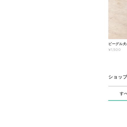
ビーグル犬
¥1,500
ショッ
す