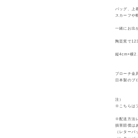
バッグ、上
スカーフや
一緒にお出
陶芸窯で12
縦4cm×横2.
ブローチ金
日本製のブ
注）
※こちらは
※配送方法
損害賠償は
（レターパ