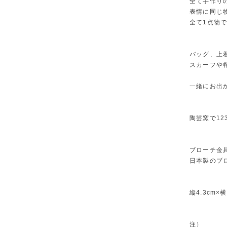
全て手作り
表情に同じ
全て1点物
バッグ、上
スカーフや
一緒にお出
陶芸窯で12
ブローチ金
日本製のブ
縦4.3cm×横
注）