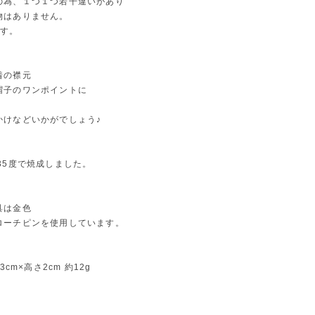
の為、１つ１つ若干違いがあり
物はありません。
です。
着の襟元
帽子のワンポイントに
かけなどいかがでしょう♪
35度で焼成しました。
具は金色
ローチピンを使用しています。
3cm×高さ2cm 約12g