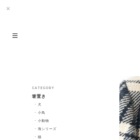
CATEGORY
箸置き
犬
小鳥
小動物
海シリーズ
猫