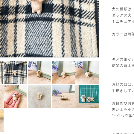
犬の種類は
ダックス犬
ミニチュア
カラーは薄
キメの細か
信楽の白土
お顔の口は
手描きして
お目めやお
黒い土を小
1つ1つ立