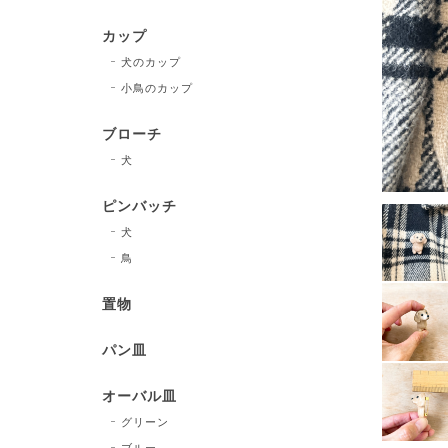
カップ
犬のカップ
小鳥のカップ
ブローチ
犬
ピンバッチ
犬
鳥
置物
パン皿
オーバル皿
グリーン
ブルー