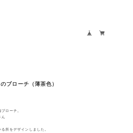
スのブローチ（薄茶色）
陶ブローチ。
さん
いる所をデザインしました。