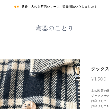
新作 犬のお茶碗シリーズ。販売開始いたしました！
ダック
¥1,500
本格陶芸の
ダックス犬
お座りして
お座りして