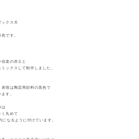
ダックス犬
茶色です。
い信楽の赤土と
をミックスして制作しました。
、表情は陶芸用顔料の黒色で
います。
鼻は
さく丸めて
体的になるように付けています。