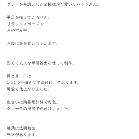
グレーを基調とした縞模様が可愛いサバトラさん。
手足を揃えてごろりん。
リラックスポーズで
おやすみ中。
お腹に箸を置いちゃいます。
固くて丈夫な半磁器土を使って制作。
目と鼻、口は
1つ1つ手描きにて絵付けしております。
可愛く仕上がりました。
色合いは陶芸用顔料で彩色。
グレー色の濃淡で色付けしました。
釉薬は透明釉薬。
光沢があります。