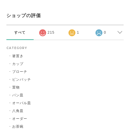
ショップの評価
すべて
215
1
0
CATEGORY
箸置き
カップ
ブローチ
ピンバッチ
置物
パン皿
オーバル皿
八角皿
オーダー
お茶碗