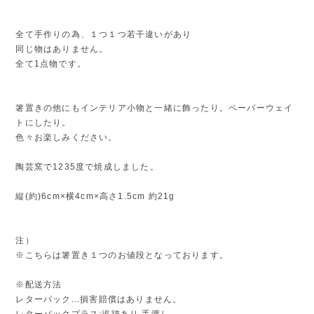
全て手作りの為、１つ１つ若干違いがあり
同じ物はありません。
全て1点物です。
箸置きの他にもインテリア小物と一緒に飾ったり。ペーパーウェイ
トにしたり。
色々お楽しみください。
陶芸窯で1235度で焼成しました。
縦(約)6cm×横4cm×高さ1.5cm 約21g
注）
※こちらは箸置き１つのお値段となっております。
※配送方法
レターパック...損害賠償はありません。
レターパックプラス:追跡あり 手渡し