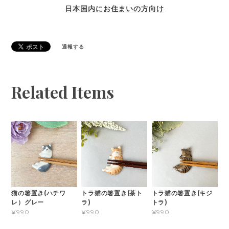
日本国内にお住まいの方向け
通報する
Related Items
猫の箸置き(ハチワ
トラ猫の箸置き(茶ト
トラ猫の箸置き(キジ
レ）グレー
ラ)
トラ)
¥990
¥990
¥990