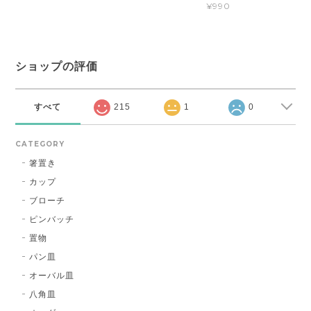
¥990
ショップの評価
すべて
215
1
0
CATEGORY
箸置き
カップ
ブローチ
ピンバッチ
置物
パン皿
オーバル皿
八角皿