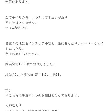
光沢があります。
全て手作りの為、１つ１つ若干違いがあり
同じ物はありません。
全て1点物です。
箸置きの他にもインテリア小物と一緒に飾ったり。ペーパーウェイ
トにしたり。
色々お楽しみください。
陶芸窯で1235度で焼成しました。
縦(約)6cm×横4cm×高さ1.5cm 約21g
注）
※こちらは箸置き１つのお値段となっております。
※配送方法
レターパック...損害賠償はありません。