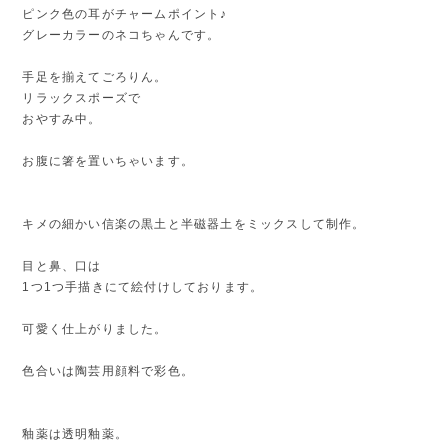
ピンク色の耳がチャームポイント♪
グレーカラーのネコちゃんです。
手足を揃えてごろりん。
リラックスポーズで
おやすみ中。
お腹に箸を置いちゃいます。
キメの細かい信楽の黒土と半磁器土をミックスして制作。
目と鼻、口は
1つ1つ手描きにて絵付けしております。
可愛く仕上がりました。
色合いは陶芸用顔料で彩色。
釉薬は透明釉薬。