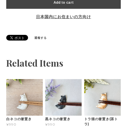
Add to cart
日本国内にお住まいの方向け
通報する
Related Items
白ネコの箸置き
黒ネコの箸置き
トラ猫の箸置き(茶ト
ラ)
¥990
¥990