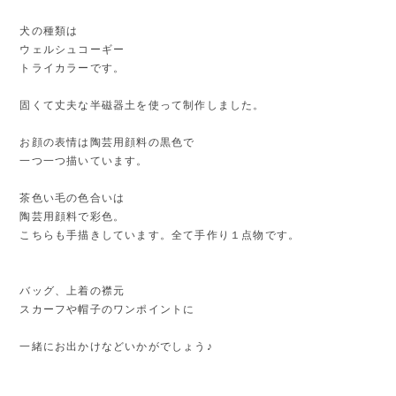
犬の種類は
ウェルシュコーギー
トライカラーです。
固くて丈夫な半磁器土を使って制作しました。
お顔の表情は陶芸用顔料の黒色で
一つ一つ描いています。
茶色い毛の色合いは
陶芸用顔料で彩色。
こちらも手描きしています。全て手作り１点物です。
バッグ、上着の襟元
スカーフや帽子のワンポイントに
一緒にお出かけなどいかがでしょう♪