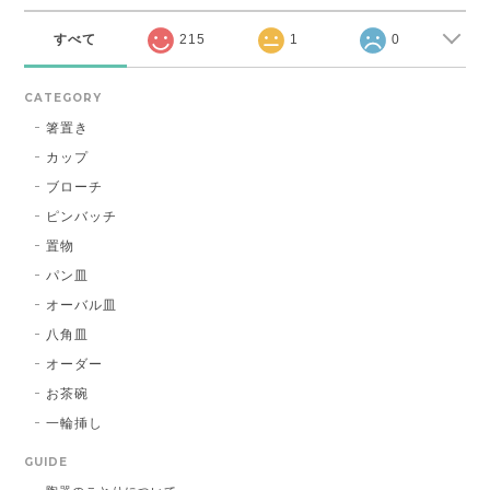
すべて
215
1
0
CATEGORY
箸置き
カップ
ブローチ
ピンバッチ
置物
パン皿
オーバル皿
八角皿
オーダー
お茶碗
一輪挿し
GUIDE