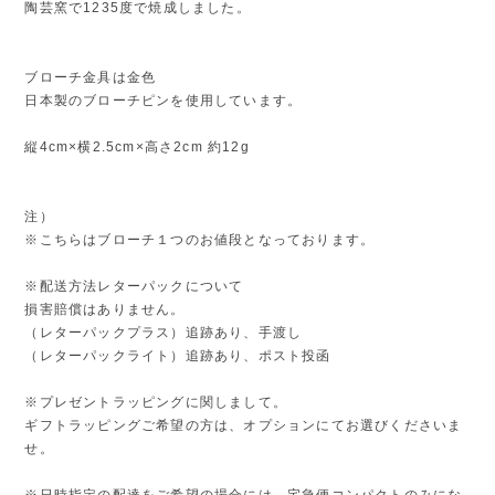
陶芸窯で1235度で焼成しました。
ブローチ金具は金色
日本製のブローチピンを使用しています。
縦4cm×横2.5cm×高さ2cm 約12g
注）
※こちらはブローチ１つのお値段となっております。
※配送方法レターパックについて
損害賠償はありません。
（レターパックプラス）追跡あり、手渡し
（レターパックライト）追跡あり、ポスト投函
※プレゼントラッピングに関しまして。
ギフトラッピングご希望の方は、オプションにてお選びくださいま
せ。
※日時指定の配達をご希望の場合には、宅急便コンパクトのみにな