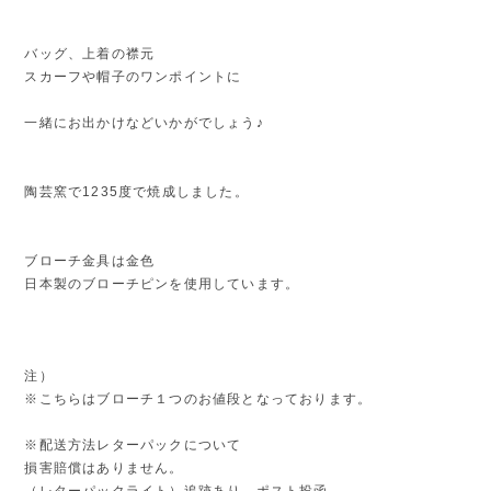
バッグ、上着の襟元
スカーフや帽子のワンポイントに
一緒にお出かけなどいかがでしょう♪
陶芸窯で1235度で焼成しました。
ブローチ金具は金色
日本製のブローチピンを使用しています。
注）
※こちらはブローチ１つのお値段となっております。
※配送方法レターパックについて
損害賠償はありません。
（レターパックライト）追跡あり、ポスト投函