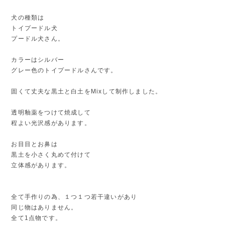
犬の種類は
トイプードル犬
プードル犬さん。
カラーはシルバー
グレー色のトイプードルさんです。
固くて丈夫な黒土と白土をMixして制作しました。
透明釉薬をつけて焼成して
程よい光沢感があります。
お目目とお鼻は
黒土を小さく丸めて付けて
立体感があります。
全て手作りの為、１つ１つ若干違いがあり
同じ物はありません。
全て1点物です。