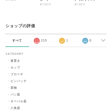
¥1,500
¥1,500
ショップの評価
すべて
215
1
0
CATEGORY
箸置き
カップ
ブローチ
ピンバッチ
置物
パン皿
オーバル皿
八角皿