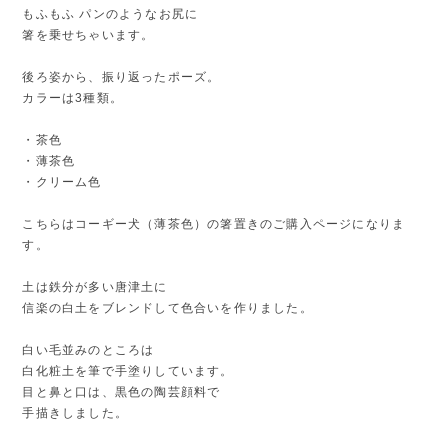
もふもふ パンのようなお尻に
箸を乗せちゃいます。
後ろ姿から、振り返ったポーズ。
カラーは3種類。
・茶色
・薄茶色
・クリーム色
こちらはコーギー犬（薄茶色）の箸置きのご購入ページになりま
す。
土は鉄分が多い唐津土に
信楽の白土をブレンドして色合いを作りました。
白い毛並みのところは
白化粧土を筆で手塗りしています。
目と鼻と口は、黒色の陶芸顔料で
手描きしました。