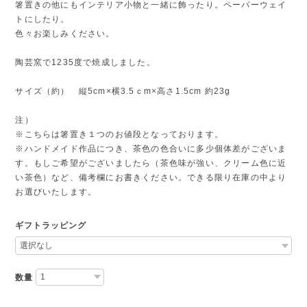
箸置きの他にもインテリア小物と一緒に飾ったり。ペーパーウェイ
トにしたり。
色々お楽しみください。
陶芸窯で1235度で焼成しました。
サイズ（約） 縦5cm×横3.5ｃm×高さ1.5cm 約23g
注）
※こちらは箸置き１つのお値段となっております。
※ハンドメイド作品につき、茶色の色合いに多少個体差がございま
す。もしご希望がございましたら（茶色味が強い、クリーム色に近
い茶色）など、備考欄にお書きください。できる限り在庫の中より
お選びいたします。
ギフトラッピング
数量