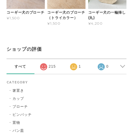
コーギー犬のブローチ
コーギー犬のブローチ
コーギー犬の一輪挿し
（トライカラー）
(丸)
¥1,500
¥1,500
¥4,200
ショップの評価
すべて
215
1
0
CATEGORY
箸置き
カップ
ブローチ
ピンバッチ
置物
パン皿