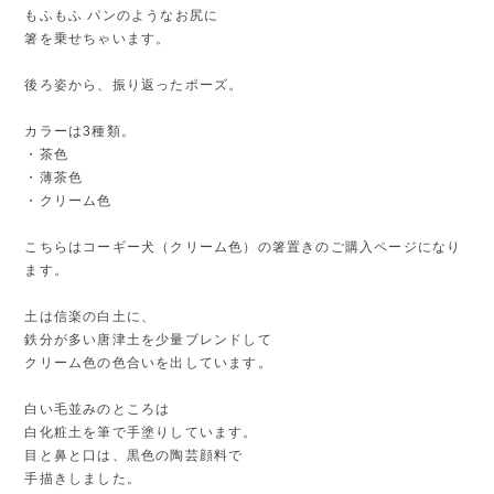
もふもふ パンのようなお尻に
箸を乗せちゃいます。
後ろ姿から、振り返ったポーズ。
カラーは3種類。
・茶色
・薄茶色
・クリーム色
こちらはコーギー犬（クリーム色）の箸置きのご購入ページになり
ます。
土は信楽の白土に、
鉄分が多い唐津土を少量ブレンドして
クリーム色の色合いを出しています。
白い毛並みのところは
白化粧土を筆で手塗りしています。
目と鼻と口は、黒色の陶芸顔料で
手描きしました。