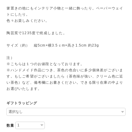
箸置きの他にもインテリア小物と一緒に飾ったり。ペーパーウェイ
トにしたり。
色々お楽しみください。
陶芸窯で1235度で焼成しました。
サイズ（約） 縦5cm×横3.5ｃm×高さ1.5cm 約23g
注）
※こちらは１つのお値段となっております。
※ハンドメイド作品につき、茶色の色合いに多少個体差がございま
す。もしご希望がございましたら（茶色味が強い、クリーム色に近
い茶色）など、備考欄にお書きください。できる限り在庫の中より
お選びいたします。
ギフトラッピング
数量