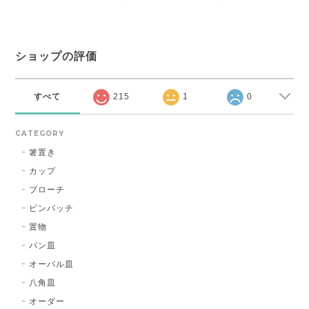
ショップの評価
すべて
215
1
0
CATEGORY
箸置き
カップ
ブローチ
ピンバッチ
置物
パン皿
オーバル皿
八角皿
オーダー