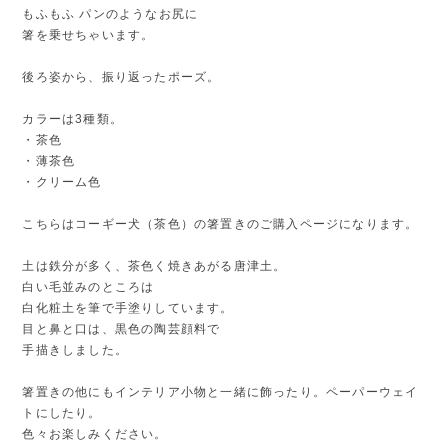
もふもふ パンのようなお尻に
箸を乗せちゃいます。
後ろ姿から、振り返ったポーズ。
カラーは3種類。
・茶色
・薄茶色
・クリーム色
こちらはコーギー犬（茶色）の箸置きのご購入ページになります。
土は鉄分が多く、茶色く焼きあがる唐津土。
白い毛並みのところは
白化粧土を筆で手塗りしています。
目と鼻と口は、黒色の陶芸顔料で
手描きしました。
箸置きの他にもインテリア小物と一緒に飾ったり。ペーパーウェイ
トにしたり。
色々お楽しみください。