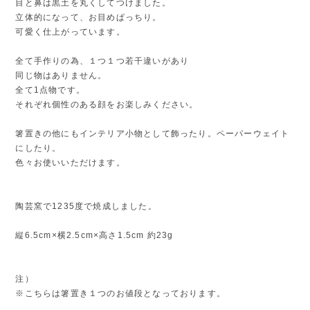
目と鼻は黒土を丸くしてつけました。
立体的になって、お目めぱっちり。
可愛く仕上がっています。
全て手作りの為、１つ１つ若干違いがあり
同じ物はありません。
全て1点物です。
それぞれ個性のある顔をお楽しみください。
箸置きの他にもインテリア小物として飾ったり。ペーパーウェイト
にしたり。
色々お使いいただけます。
陶芸窯で1235度で焼成しました。
縦6.5cm×横2.5cm×高さ1.5cm 約23g
注）
※こちらは箸置き１つのお値段となっております。