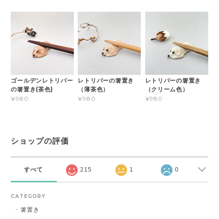
ゴールデンレトリバー
レトリバーの箸置き
レトリバーの箸置き
の箸置き(茶色)
（薄茶色）
（クリーム色）
¥980
¥980
¥980
ショップの評価
すべて
215
1
0
CATEGORY
箸置き