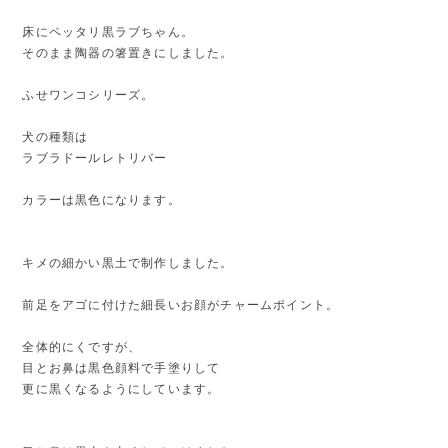
床にペッタリ黒ラブちゃん。
そのまま陶器の箸置きにしました。
ふせワンコシリーズ。
犬の種類は
ラブラドールレトリバー
カラーは黒色になります。
キメの細かい黒土で制作しました。
前足をアゴに付けた細長いお顔がチャームポイント。
全体的にくですが、
目とお鼻は黒色顔料で手塗りして
更に黒くなるようにしています。