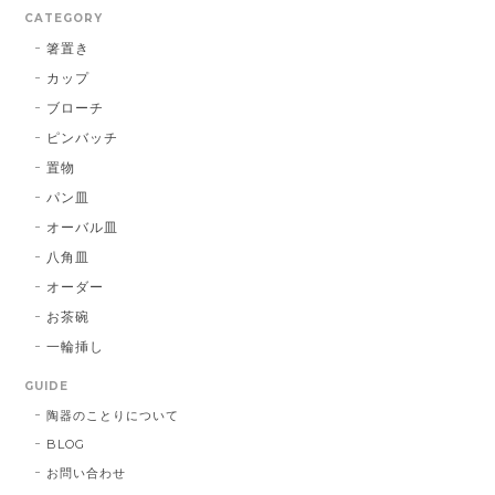
CATEGORY
箸置き
カップ
ブローチ
ピンバッチ
置物
パン皿
オーバル皿
八角皿
オーダー
お茶碗
一輪挿し
GUIDE
陶器のことりについて
BLOG
お問い合わせ