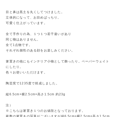
目と鼻は黒土を丸くしてつけました。
立体的になって、お目めぱっちり。
可愛く仕上がっています。
全て手作りの為、１つ１つ若干違いがあり
同じ物はありません。
全て1点物です。
それぞれ個性のある顔をお楽しみください。
箸置きの他にもインテリア小物として飾ったり。ペーパーウェイト
にしたり。
色々お使いいただけます。
陶芸窯で1235度で焼成しました。
縦6.5cm×横2.5cm×高さ1.5cm 約23g
注）
※こちらは箸置き１つのお値段となっております。
複数の箸置きの写真がございますが縦6.5cm×横2.5cm×高さ1.5cm