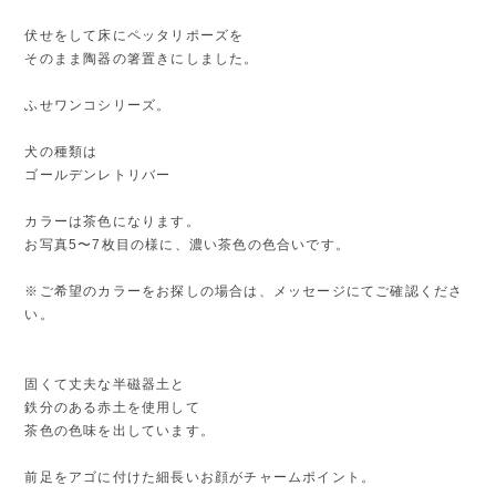
伏せをして床にペッタリポーズを
そのまま陶器の箸置きにしました。
ふせワンコシリーズ。
犬の種類は
ゴールデンレトリバー
カラーは茶色になります。
お写真5〜7枚目の様に、濃い茶色の色合いです。
※ご希望のカラーをお探しの場合は、メッセージにてご確認くださ
い。
固くて丈夫な半磁器土と
鉄分のある赤土を使用して
茶色の色味を出しています。
前足をアゴに付けた細長いお顔がチャームポイント。