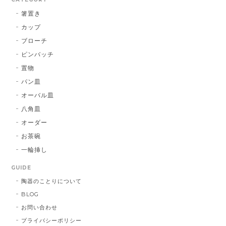
箸置き
カップ
ブローチ
ピンバッチ
置物
パン皿
オーバル皿
八角皿
オーダー
お茶碗
一輪挿し
GUIDE
陶器のことりについて
BLOG
お問い合わせ
プライバシーポリシー