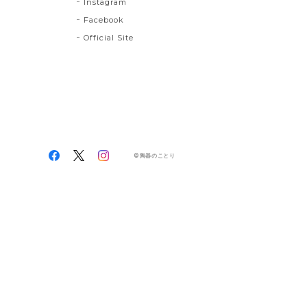
Instagram
Facebook
Official Site
©陶器のことり