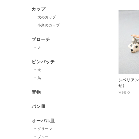
カップ
犬のカップ
小鳥のカップ
ブローチ
犬
ピンバッチ
犬
鳥
シベリアン
せ）
置物
¥980
パン皿
オーバル皿
グリーン
ブルー