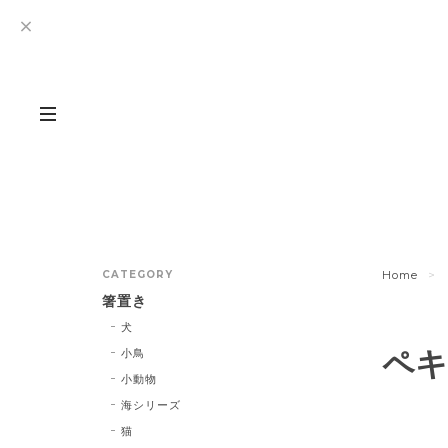
CATEGORY
Home
箸置き
犬
ペキ
小鳥
小動物
海シリーズ
猫