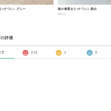
(ハチワレ）グレー
猫の箸置き(ハチワレ）黒白
¥990
プの評価
べて
215
1
0