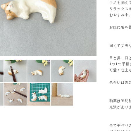
手足を揃え
リラックス
おやすみ中
お腹に箸を
固くて丈夫
目と鼻、口
1つ1つ手
可愛く仕上
色合いは陶
釉薬は透明
光沢があり
全て手作り