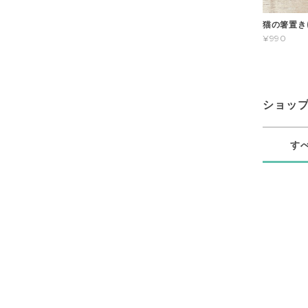
猫の箸置き
¥990
ショッ
す