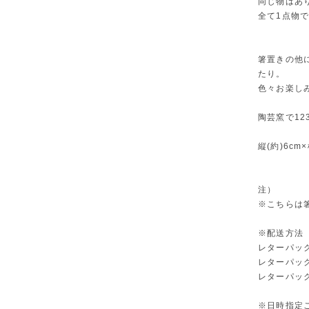
同じ物はあ
全て1点物
箸置きの他
たり。
色々お楽し
陶芸窯で12
縦(約)6cm×
注）
※こちらは
※配送方法
レターパック
レターパック
レターパック
※日時指定