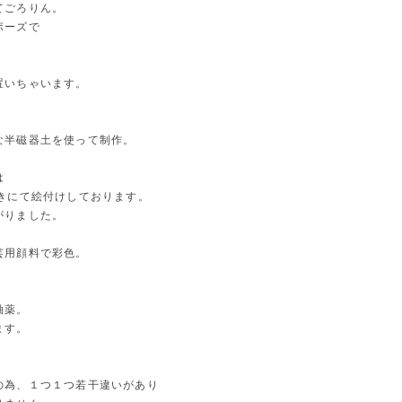
てごろりん。
ポーズで
。
置いちゃいます。
な半磁器土を使って制作。
は
描きにて絵付けしております。
がりました。
芸用顔料で彩色。
釉薬。
ます。
の為、１つ１つ若干違いがあり