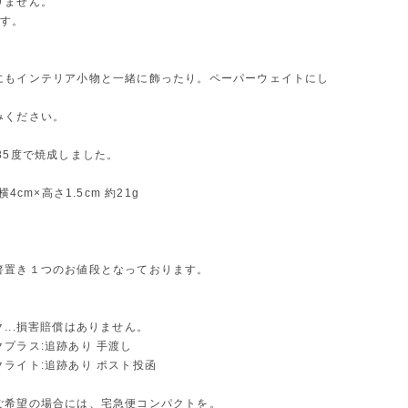
りません。
です。
にもインテリア小物と一緒に飾ったり。ペーパーウェイトにし
みください。
35度で焼成しました。
横4cm×高さ1.5cm 約21g
箸置き１つのお値段となっております。
...損害賠償はありません。
プラス:追跡あり 手渡し
ライト:追跡あり ポスト投函
ご希望の場合には、宅急便コンパクトを。