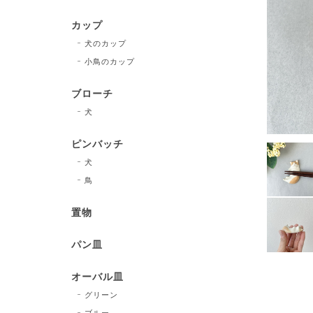
カップ
犬のカップ
小鳥のカップ
ブローチ
犬
ピンバッチ
犬
鳥
置物
パン皿
オーバル皿
グリーン
ブルー