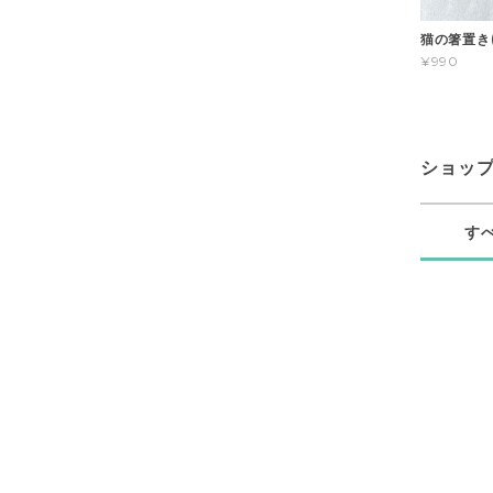
猫の箸置き
¥990
ショッ
す