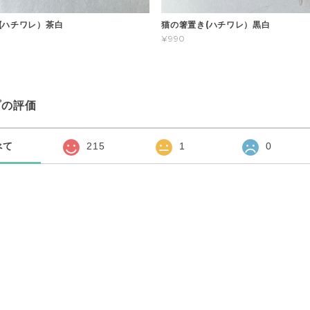
(ハチワレ）茶白
猫の箸置き(ハチワレ）黒白
¥990
プの評価
べて
215
1
0