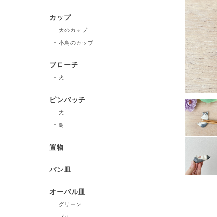
カップ
犬のカップ
小鳥のカップ
ブローチ
犬
ピンバッチ
犬
鳥
置物
パン皿
オーバル皿
グリーン
ブルー