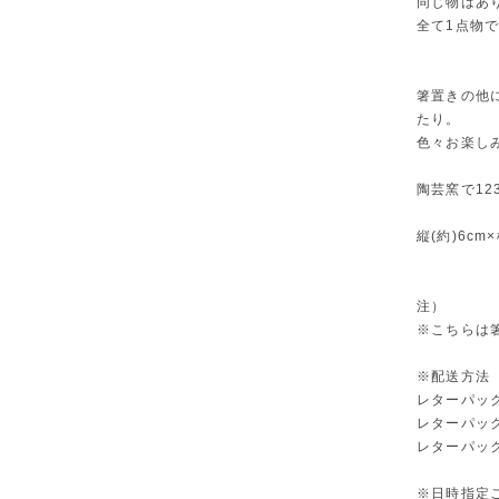
同じ物はあ
全て1点物
箸置きの他
たり。
色々お楽し
陶芸窯で12
縦(約)6cm×
注）
※こちらは
※配送方法
レターパック
レターパック
レターパック
※日時指定