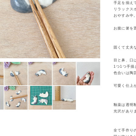
手足を揃え
リラックス
おやすみ中
お腹に箸を
固くて丈夫
目と鼻、口
1つ1つ手
色合いは陶
可愛く仕上
釉薬は透明
光沢があり
全て手作り