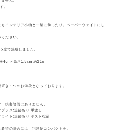
りません。
です。
にもインテリア小物と一緒に飾ったり。ペーパーウェイトにし
みください。
35度で焼成しました。
横4cm×高さ1.5cm 約21g
箸置き１つのお値段となっております。
...損害賠償はありません。
プラス:追跡あり 手渡し
ライト:追跡あり ポスト投函
ご希望の場合には、宅急便コンパクトを。