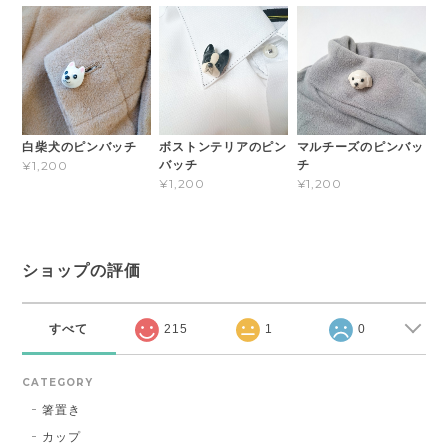
白柴犬のピンバッチ
ボストンテリアのピン
マルチーズのピンバッ
バッチ
チ
¥1,200
¥1,200
¥1,200
ショップの評価
すべて
215
1
0
CATEGORY
箸置き
カップ