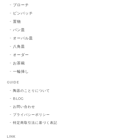
ブローチ
ピンバッチ
置物
パン皿
オーバル皿
八角皿
オーダー
お茶碗
一輪挿し
GUIDE
陶器のことりについて
BLOG
お問い合わせ
プライバシーポリシー
特定商取引法に基づく表記
LINK