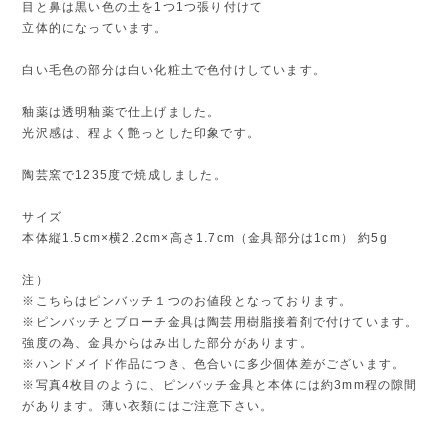
目と鼻は黒い色の土を1つ1つ張り付けて
立体的になっています。
白い毛色の部分は白い化粧土で色付けしています。
釉薬は透明釉薬で仕上げました。
光沢感は、程よく艶っとした印象です。
陶芸窯で1235度で焼成しました。
サイズ
本体縦1.5cm×横2.2cm×高さ1.7cm（金具部分は1cm） 約5g
注）
※こちらはピンバッチ１つのお値段となっております。
※ピンバッチとブローチ金具は陶芸用樹脂接着剤で付けています。
強度の為、金具からはみ出した部分があります。
※ハンドメイド作品につき、色合いに多少個体差がございます。
※写真4枚目のように、ピンバッチ金具と本体には約3mm程の隙間
があります。薄い衣類にはご注意下さい。