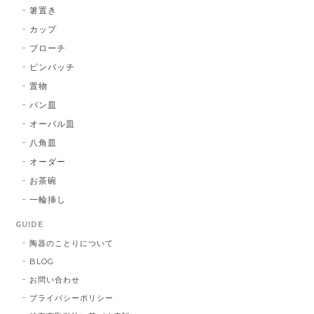
箸置き
カップ
ブローチ
ピンバッチ
置物
パン皿
オーバル皿
八角皿
オーダー
お茶碗
一輪挿し
GUIDE
陶器のことりについて
BLOG
お問い合わせ
プライバシーポリシー