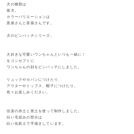
犬の種類は
柴犬。
カラーバリエーションは
黒柴さんと茶柴さんです。
犬のピンバッチシリーズ。
大好きな可愛いワンちゃんといつも一緒に！
をコンセプトに
ワンちゃんの顔をピンバッチにしました。
リュックやカバンにつけたり、
アウターやトップス、帽子につけたり。
色々お楽しみください。
信楽の赤土と黒土を使って制作しました。
白い毛並みの部分は
白い化粧土で手描きしています。