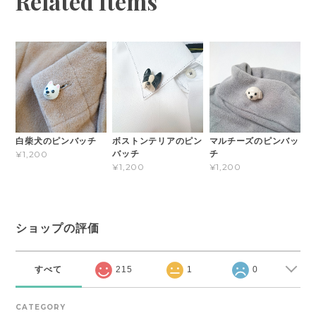
Related Items
白柴犬のピンバッチ
ボストンテリアのピン
マルチーズのピンバッ
バッチ
チ
¥1,200
¥1,200
¥1,200
ショップの評価
すべて
215
1
0
CATEGORY