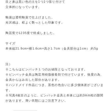
目と鼻は黒い色の土を1つ1つ張り付けて
立体的になっています。
釉薬は透明釉薬で仕上げました。
光沢感は、程よく艶っとした印象です。
陶芸窯で1235度で焼成しました。
サイズ
本体縦21.9cm×横1.6cm×高さ1.7cm（金具部分は1cm） 約5g
注）
※こちらはピンバッチ１つのお値段となっております。
※ピンバッチ金具は陶芸用樹脂接着剤で付けています。強度の為、
金具からはみ出した部分があります。
※ハンドメイド作品につき、茶色の色合いに多少個体差がございま
す。
※写真4枚目のように、ピンバッチ金具と本体には約3mm程の隙間
があります。薄い衣類にはご注意下さい。