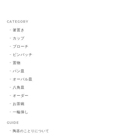
CATEGORY
箸置き
カップ
ブローチ
ピンバッチ
置物
パン皿
オーバル皿
八角皿
オーダー
お茶碗
一輪挿し
GUIDE
陶器のことりについて